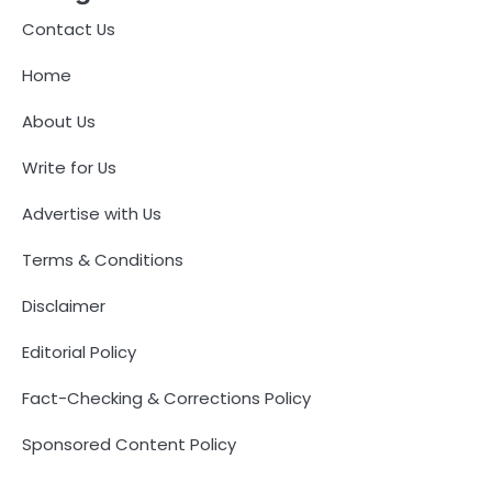
Contact Us
Home
About Us
Write for Us
Advertise with Us
Terms & Conditions
Disclaimer
Editorial Policy
Fact-Checking & Corrections Policy
Sponsored Content Policy