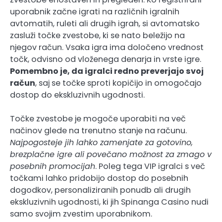
uporabnik začne igrati na različnih igralnih
avtomatih, ruleti ali drugih igrah, si avtomatsko
zasluži točke zvestobe, ki se nato beležijo na
njegov račun. Vsaka igra ima določeno vrednost
točk, odvisno od vloženega denarja in vrste igre.
Pomembno je, da igralci redno preverjajo svoj
račun
, saj se točke sproti kopičijo in omogočajo
dostop do ekskluzivnih ugodnosti.
Točke zvestobe je mogoče uporabiti na več
načinov glede na trenutno stanje na računu.
Najpogosteje jih lahko zamenjate za gotovino,
brezplačne igre ali povečano možnost za zmago v
posebnih promocijah
. Poleg tega VIP igralci s več
točkami lahko pridobijo dostop do posebnih
dogodkov, personaliziranih ponudb ali drugih
ekskluzivnih ugodnosti, ki jih Spinanga Casino nudi
samo svojim zvestim uporabnikom.