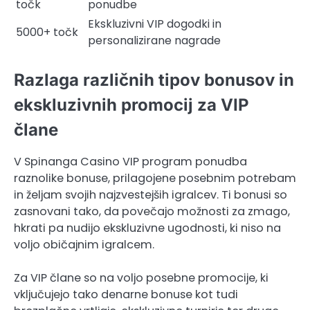
točk
ponudbe
Ekskluzivni VIP dogodki in
5000+ točk
personalizirane nagrade
Razlaga različnih tipov bonusov in
ekskluzivnih promocij za VIP
člane
V Spinanga Casino VIP program ponudba
raznolike bonuse, prilagojene posebnim potrebam
in željam svojih najzvestejših igralcev. Ti bonusi so
zasnovani tako, da povečajo možnosti za zmago,
hkrati pa nudijo ekskluzivne ugodnosti, ki niso na
voljo običajnim igralcem.
Za VIP člane so na voljo posebne promocije, ki
vključujejo tako denarne bonuse kot tudi