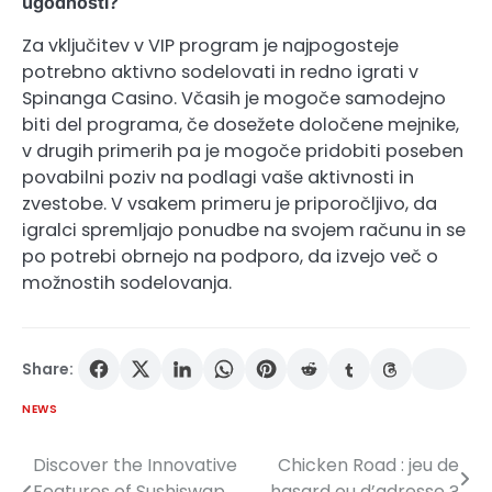
ugodnosti?
Za vključitev v VIP program je najpogosteje
potrebno aktivno sodelovati in redno igrati v
Spinanga Casino. Včasih je mogoče samodejno
biti del programa, če dosežete določene mejnike,
v drugih primerih pa je mogoče pridobiti poseben
povabilni poziv na podlagi vaše aktivnosti in
zvestobe. V vsakem primeru je priporočljivo, da
igralci spremljajo ponudbe na svojem računu in se
po potrebi obrnejo na podporo, da izvejo več o
možnostih sodelovanja.
Share:
NEWS
Discover the Innovative
Chicken Road : jeu de
Post
Features of Sushiswap
hasard ou d’adresse ?