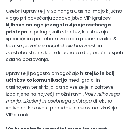
Osebni upravitelji v Spinanga Casino imajo ključno
vlogo pri povečanju zadovoljstva VIP igralcev.
Njihova naloga je zagotavljanje osebnega
pristopa
in prilagojenih storitev, ki ustrezajo
specifičnim potrebam vsakega posameznika.
S
tem se povečuje občutek ekskluzivnosti
in
zvestoba strank, kar je ključno za dolgoročni uspeh
casino poslovanja.
Upravitelji pogosto omogočajo
hitrejšo in bolj
učinkovito komunikacijo
med igralci in
casinojem ter skrbijo, da so vse želje in zahteve
izpolnjene na največji možni ravni.
Vpliv njihovega
znanja, izkušenj in osebnega pristopa
direktno
vpliva na kakovost ponudbe in celostno izkušnjo
VIP strank.