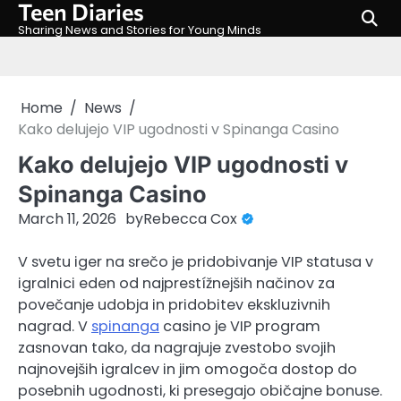
Teen Diaries
Skip
to
Sharing News and Stories for Young Minds
content
Home
News
Kako delujejo VIP ugodnosti v Spinanga Casino
Kako delujejo VIP ugodnosti v
Spinanga Casino
March 11, 2026
by
Rebecca Cox
V svetu iger na srečo je pridobivanje VIP statusa v
igralnici eden od najprestížnejših načinov za
povečanje udobja in pridobitev ekskluzivnih
nagrad. V
spinanga
casino je VIP program
zasnovan tako, da nagrajuje zvestobo svojih
najnovejših igralcev in jim omogoča dostop do
posebnih ugodnosti, ki presegajo običajne bonuse.