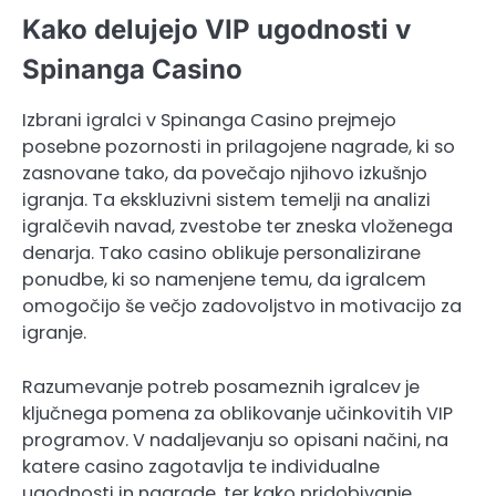
Kako delujejo VIP ugodnosti v
Spinanga Casino
Izbrani igralci v Spinanga Casino prejmejo
posebne pozornosti in prilagojene nagrade, ki so
zasnovane tako, da povečajo njihovo izkušnjo
igranja. Ta ekskluzivni sistem temelji na analizi
igralčevih navad, zvestobe ter zneska vloženega
denarja. Tako casino oblikuje personalizirane
ponudbe, ki so namenjene temu, da igralcem
omogočijo še večjo zadovoljstvo in motivacijo za
igranje.
Razumevanje potreb posameznih igralcev je
ključnega pomena za oblikovanje učinkovitih VIP
programov. V nadaljevanju so opisani načini, na
katere casino zagotavlja te individualne
ugodnosti in nagrade, ter kako pridobivanje