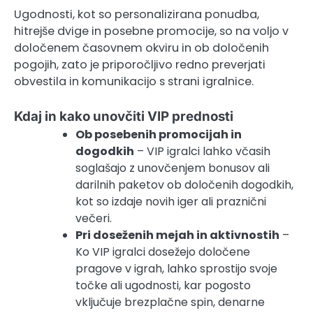
Ugodnosti, kot so personalizirana ponudba,
hitrejše dvige in posebne promocije, so na voljo v
določenem časovnem okviru in ob določenih
pogojih, zato je priporočljivo redno preverjati
obvestila in komunikacijo s strani igralnice.
Kdaj in kako unovčiti VIP prednosti
Ob posebenih promocijah in
dogodkih
– VIP igralci lahko včasih
soglašajo z unovčenjem bonusov ali
darilnih paketov ob določenih dogodkih,
kot so izdaje novih iger ali praznični
večeri.
Pri doseženih mejah in aktivnostih
–
Ko VIP igralci dosežejo določene
pragove v igrah, lahko sprostijo svoje
točke ali ugodnosti, kar pogosto
vključuje brezplačne spin, denarne