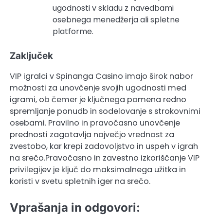
ugodnosti v skladu z navedbami
osebnega menedžerja ali spletne
platforme.
Zaključek
VIP igralci v Spinanga Casino imajo širok nabor
možnosti za unovčenje svojih ugodnosti med
igrami, ob čemer je ključnega pomena redno
spremljanje ponudb in sodelovanje s strokovnimi
osebami. Pravilno in pravočasno unovčenje
prednosti zagotavlja največjo vrednost za
zvestobo, kar krepi zadovoljstvo in uspeh v igrah
na srečo.Pravočasno in zavestno izkoriščanje VIP
privilegijev je ključ do maksimalnega užitka in
koristi v svetu spletnih iger na srečo.
Vprašanja in odgovori: